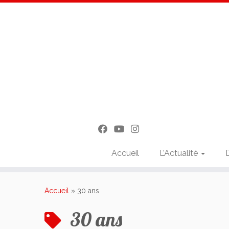
Accueil
L’Actualité
Passer
au
Accueil
»
30 ans
contenu
30 ans