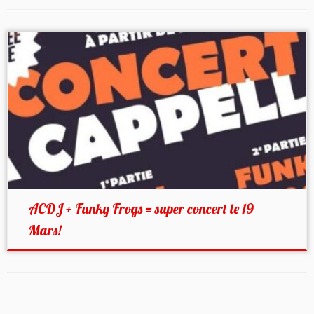
ACDJ + Funky Frogs = super concert le 19
Mars!