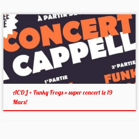
ACDJ + Funky Frogs = super concert le 19
Mars!