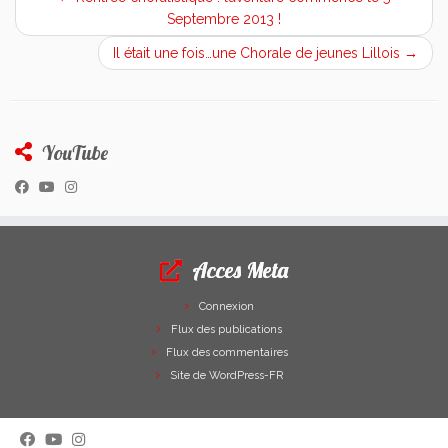
Septembre 2013 !
Il était une fois…une Chorale de jeunes Lillois
→
YouTube
Acces Meta
Connexion
Flux des publications
Flux des commentaires
Site de WordPress-FR