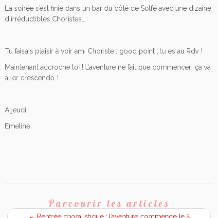
La soirée s’est finie dans un bar du côté de Solfé avec une dizaine
d’irréductibles Choristes…
Tu faisais plaisir à voir ami Choriste : good point : tu es au Rdv !
Maintenant accroche toi ! L’aventure ne fait que commencer! ça va
aller crescendo !
A jeudi !
Emeline
Parcourir les articles
←
Rentrée choralistique : l’aventure commence le 5