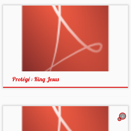
Protégé : King Jesus
4