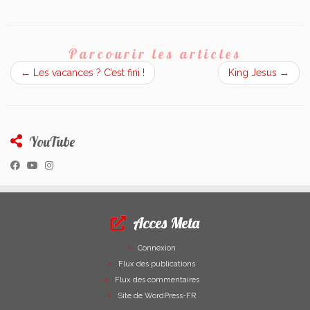
Parcourir les articles
←
Les vacances ? C’est fini !
King Jesus
→
YouTube
Acces Meta
Connexion
Flux des publications
Flux des commentaires
Site de WordPress-FR