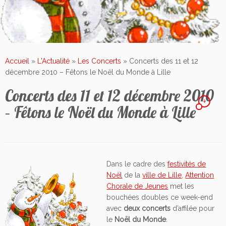
Accueil
»
L'Actualité
»
Les Concerts
»
Concerts des 11 et 12
décembre 2010 – Fêtons le Noël du Monde à Lille
Concerts des 11 et 12 décembre 2010
4
– Fêtons le Noël du Monde à Lille
Dans le cadre des
festivités de
Noël
de la
ville de Lille
,
Attention
Chorale de Jeunes
met les
bouchées doubles ce week-end
avec
deux concerts
d’affilée pour
le
Noël du Monde
.