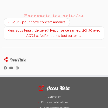
Parcourir les articles
←
Jour J pour notre concert America!
Paris sous l’eau … de Javel? Réponse ce samedi 20h30 avec
ACDJ et Not’en bulles (qui bulle)!
→
YouTube
Acces Meta
Connexion
Flux des publications
Flux des commentaires