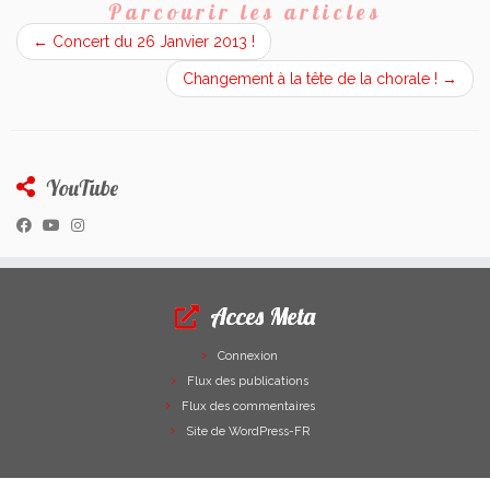
Parcourir les articles
←
Concert du 26 Janvier 2013 !
Changement à la tête de la chorale !
→
YouTube
Acces Meta
Connexion
Flux des publications
Flux des commentaires
Site de WordPress-FR