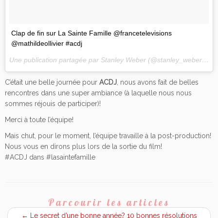
Clap de fin sur La Sainte Famille @francetelevisions
@mathildeollivier #acdj
Une publication partagée par Stanley Weber (@stanley_weber) le
1
C’était une belle journée pour
ACDJ
, nous avons fait de belles
rencontres dans une super ambiance (à laquelle nous nous
sommes réjouis de participer)!
Merci à toute l’équipe!
Mais chut, pour le moment, l’équipe travaille à la post-production!
Nous vous en dirons plus lors de la sortie du film!
#ACDJ dans #lasaintefamille
Parcourir les articles
←
Le secret d’une bonne année? 10 bonnes résolutions