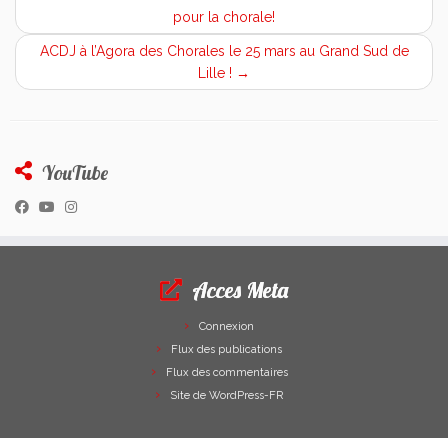
pour la chorale!
ACDJ à l’Agora des Chorales le 25 mars au Grand Sud de
Lille !
→
YouTube
Acces Meta
Connexion
Flux des publications
Flux des commentaires
Site de WordPress-FR