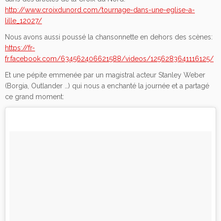
http://www.croixdunord.com/tournage-dans-une-eglise-a-
lille_12027/
Nous avons aussi poussé la chansonnette en dehors des scènes:
https://fr-
fr.facebook.com/634562406621588/videos/1256283641116125/
Et une pépite emmenée par un magistral acteur Stanley Weber
(Borgia, Outlander …) qui nous a enchanté la journée et a partagé
ce grand moment: