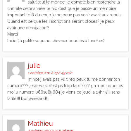
salut tout le monde, je compte bien reprendre la
chorale cette année, le hic c’est que je passe un mémoire
important le 8 du coup je ne peux pas venir avant aux repets.
Quand est ce que les inscriptions seront closes? je peux
avoir une dérogation!?
Merci
lucie (la petite soprane cheveux bouclés à lunettes)
julie
1 octobre 2011 à 13 h 49 min
mince j avais pas vu t rep peux tu me donner ton
numero??? jespere ki n’est ps trop tard ???? grrrr ou appelles
moi u numero 0681089884 je viens ce jeudi a 19h45!!!! sans
faute!!!! bonweekend!!!!
Mathieu
2 octobre 2011 à 22 h 46 min