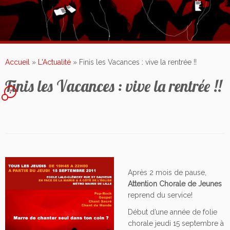
Accueil
»
L'Actualité
»
Finis les Vacances : vive la rentrée !!
Finis les Vacances : vive la rentrée !!
7
Après 2 mois de pause,
Attention Chorale de Jeunes
reprend du service!
Début d’une année de folie
chorale jeudi 15 septembre à