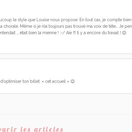
eaucoup le style que Louise nous propose. En tout cas, je compte bien
a chorale. Même si je n’ai toujours pas trouvé ma voix de tête… Je pe
endait … était bien la mienne ! :-/ Aïe !!! Il y a encore du travail ! 😉
d’optimiser ton billet: « cet accueil » 😉
urir les articles