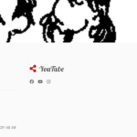
YouTube
on va se