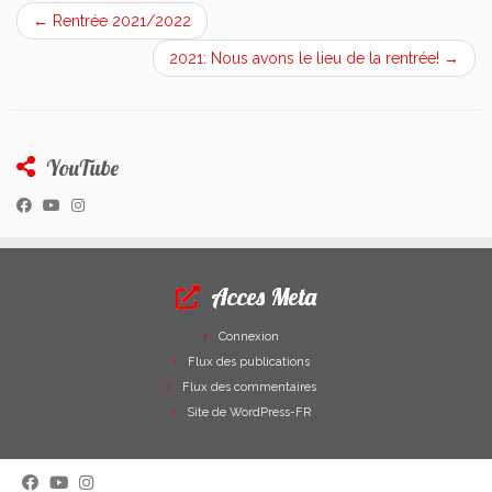
←
Rentrée 2021/2022
2021: Nous avons le lieu de la rentrée!
→
YouTube
Acces Meta
Connexion
Flux des publications
Flux des commentaires
Site de WordPress-FR