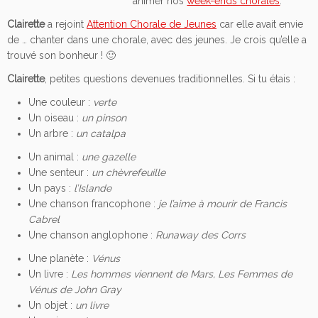
animer nos
week-ends chorales
.
Clairette
a rejoint
Attention Chorale de Jeunes
car elle avait envie
de … chanter dans une chorale, avec des jeunes. Je crois qu’elle a
trouvé son bonheur ! 🙂
Clairette
, petites questions devenues traditionnelles. Si tu étais :
Une couleur :
verte
Un oiseau :
un pinson
Un arbre :
un catalpa
Un animal :
une gazelle
Une senteur :
un chèvrefeuille
Un pays :
l’Islande
Une chanson francophone :
je l’aime à mourir de Francis
Cabrel
Une chanson anglophone :
Runaway des Corrs
Une planète :
Vénus
Un livre :
Les hommes viennent de Mars, Les Femmes de
Vénus de John Gray
Un objet :
un livre