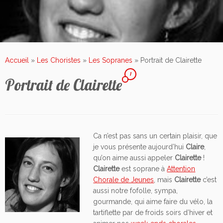
Accueil
»
Les Choristes
»
Les Sopranes
»
Portrait de Clairette
1
Portrait de Clairette
Ca n’est pas sans un certain plaisir, que
je vous présente aujourd’hui
Claire
,
qu’on aime aussi appeler
Clairette
!
Clairette
est soprane à
Attention
Chorale de Jeunes
, mais
Clairette
c’est
aussi notre fofolle, sympa,
gourmande, qui aime faire du vélo, la
tartiflette par de froids soirs d’hiver et